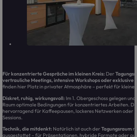
Für konzentrierte Gespräche im kleinen Kreis:
Der
Tagungsr
vertrauliche Meetings, intensive Workshops oder exklusive
finden hier Platz in privater Atmosphäre – perfekt für klein
Diskret, ruhig, wirkungsvoll:
Im 1. Obergeschoss gelegen und m
Raum optimale Bedingungen für konzentriertes Arbeiten. Der
hervorragend für Kaffeepausen, lockeres Netzwerken oder 
Sessions.
Technik, die mitdenkt:
Natürlich ist auch der
Tagungsraum
m
ausgestattet – für Präsentationen, hybride Formate oder aud