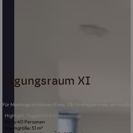
Tagungsraum XI
Für Meetings im kleinen Kreis. Ob Strategierunde, vertraulic
Highlight: Tageslicht & Klimaanlage
Bis zu 40 Personen
Raumgröße: 51 m²