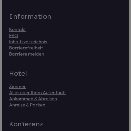
Infor­ma­tion
Kontakt
FAQ
Inhalts­verzeichnis
Barriere­frei­heit
Barriere melden
Meldet uns Zugriffsprobleme. Das Formular dauert ca. 2 
Hotel
Zimmer
Alles über Ihren Aufenthalt
Ankommen & Abreisen
Anreise & Parken
Kon­fe­renz