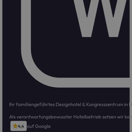
Ihr familiengeführtes Designhotel & Kongress­zentrum in 
Als verant­wortungs­bewusster Hotelbetrieb setzen wir ko
4,4
auf Google
4,4 von 5 Sternen auf Google