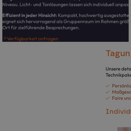
Niveau. Licht- und Tonlösungen lassen sich individuell anpas
Effizient in jeder Hinsicht:
Kompakt, hochwertig ausgestattet
eignet sich hervorragend als Gruppenraum im Rahmen größer
Ort für zielführende Besprechungen.
Verfügbarkeit anfragen
Tagung
Unsere deta
Technikpake
Persönli
Maßgesch
Faire un
Individ