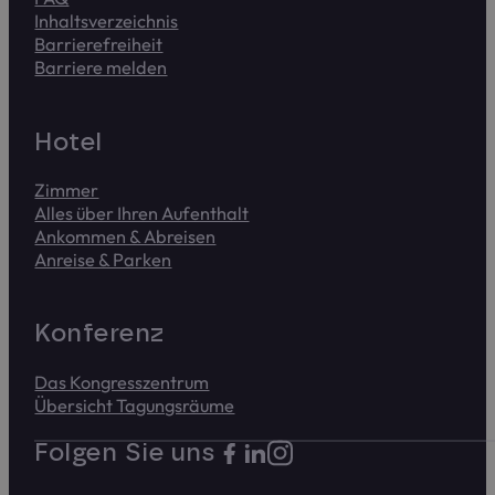
Inhalts­verzeichnis
Barriere­frei­heit
Barriere melden
Meldet uns Zugriffsprobleme. Das Formular dauert ca. 2 
Hotel
Zimmer
Alles über Ihren Aufenthalt
Ankommen & Abreisen
Anreise & Parken
Kon­fe­renz
Das Kongress­zentrum
Übersicht Tagungs­räume
Folgen Sie uns auf Instagram
Folgen Sie uns auf Facebook. Link 
Folgen Sie uns auf LinkedIn. Lin
Folgen Sie uns