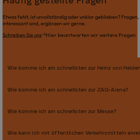
Häufig gestellte Fragen
Etwas fehlt, ist unvollständig oder unklar geblieben? Fragen,
interessant sind, ergänzen wir gerne.
Schreiben Sie uns
Hier beantworten wir weitere Fragen
Wie komme ich am schnellsten zur Heinz von Heide
Wie komme ich am schnellsten zur ZAG-Arena?
Die Heinz von Heiden Arena erreichen Sie in ca. 25–30 Min
Mit öffentlichen Verkehrsmitteln:
Nehmen Sie die Straßenba
fahren bis zur Haltestelle Stadionbrücke. Von dort sind es
Wie komme ich am schnellsten zur Messe?
Die ZAG Arena liegt ganz in der Nähe und ist schnell errei
Mit dem Auto oder Taxi:
Die Fahrt dauert je nach Verkehr 
Zu Fuß:
Die Arena ist nur ca. 1,5 km entfernt und in etwa 1
Wie kann ich mit öffentlichen Verkehrsmitteln anre
Die Messe Hannover erreichen Sie vom Designhotel Wienec
Mit dem Auto oder Taxi:
Die Fahrt dauert nur 5 Minuten, 