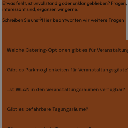
Etwas fehlt, ist unvollständig oder unklar geblieben? Fragen,
interessant sind, ergänzen wir gerne.
Schreiben Sie uns
Hier beantworten wir weitere Fragen
Welche Catering-Optionen gibt es für Veranstaltu
Gibt es Parkmöglichkeiten für Veranstaltungsgäste
Bei Messen, Konferenzen und Tagungen übernehmen wir das 
Möglichkeiten Ihre Veranstaltung kulinarisch zu begleiten. 
Ist WLAN in den Veranstaltungsräumen verfügbar?
Ja, direkt am Hotel stehen rund 300 Parkplätze zur Verf
Ladestationen vorhanden. So kommen Ihre Gäste bequem 
Gibt es befahrbare Tagungsräume?
Ja, in allen Tagungs- und Veranstaltungsräumen steht kos