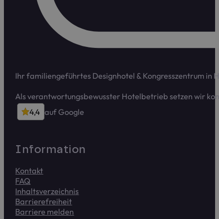
Ihr familiengeführtes Designhotel & Kongress­zentrum in 
Als verant­wortungs­bewusster Hotelbetrieb setzen wir ko
4,4
auf Google
4,4 von 5 Sternen auf Google
Infor­ma­tion
Kontakt
FAQ
Inhalts­verzeichnis
Barriere­frei­heit
Barriere melden