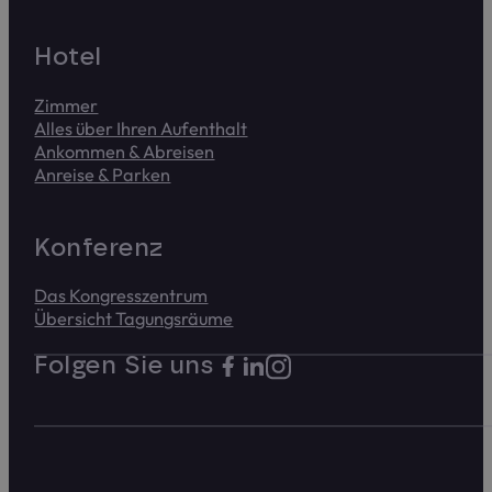
Meldet uns Zugriffsprobleme. Das Formular dauert ca. 2 
Hotel
Zimmer
Alles über Ihren Aufenthalt
Ankommen & Abreisen
Anreise & Parken
Kon­fe­renz
Das Kongress­zentrum
Übersicht Tagungs­räume
Folgen Sie uns auf Instagram
Folgen Sie uns auf Facebook. Link 
Folgen Sie uns auf LinkedIn. Lin
Folgen Sie uns