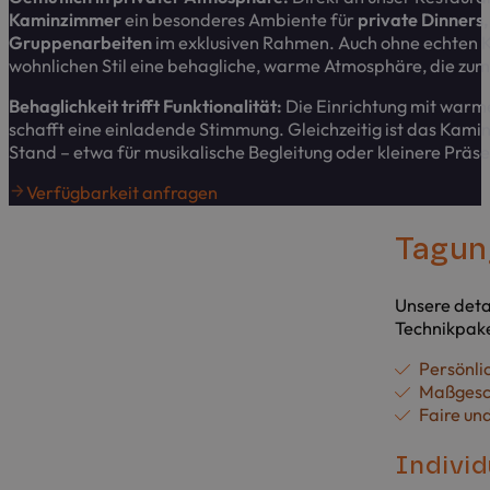
Kaminzimmer
ein besonderes Ambiente für
private Dinners
Gruppenarbeiten
im exklusiven Rahmen. Auch ohne echten 
wohnlichen Stil eine behagliche, warme Atmosphäre, die zum 
Behaglichkeit trifft Funktionalität:
Die Einrichtung mit war
schafft eine einladende Stimmung. Gleichzeitig ist das Kam
Stand – etwa für musikalische Begleitung oder kleinere Präs
Verfügbarkeit anfragen
Tagung
Unsere deta
Technikpake
Persönli
Maßgesch
Faire un
Individ