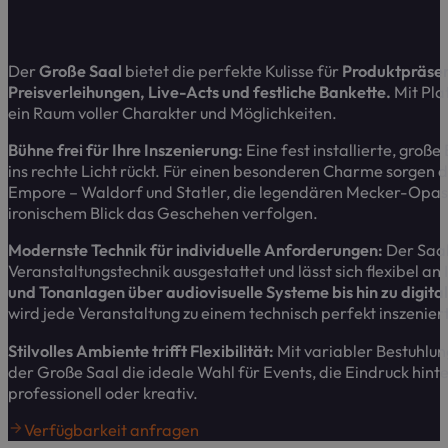
Der
Große Saal
bietet die perfekte Kulisse für
Produktpräsen
Preisverleihungen, Live-Acts und festliche Bankette.
Mit Pla
ein Raum voller Charakter und Möglichkeiten.
Bühne frei für Ihre Inszenierung:
Eine fest installierte, große
ins rechte Licht rückt. Für einen besonderen Charme sorgen 
Empore – Waldorf und Statler, die legendären Mecker-Opas 
ironischem Blick das Geschehen verfolgen.
Modernste Technik für individuelle Anforderungen:
Der Saal
Veranstaltungstechnik ausgestattet und lässt sich flexibel a
und Tonanlagen über audiovisuelle Systeme bis hin zu digit
wird jede Veranstaltung zu einem technisch perfekt inszenier
Stilvolles Ambiente trifft Flexibilität:
Mit variabler Bestuhlu
der Große Saal die ideale Wahl für Events, die Eindruck hinter
professionell oder kreativ.
Verfügbarkeit anfragen