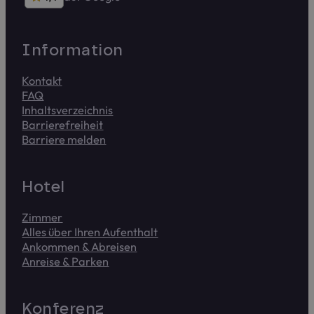
4,4 von 5 Sternen auf Google
Infor­ma­tion
Kontakt
FAQ
Inhalts­verzeichnis
Barriere­frei­heit
Barriere melden
Meldet uns Zugriffsprobleme. Das Formular dauert ca. 2 
Hotel
Zimmer
Alles über Ihren Aufenthalt
Ankommen & Abreisen
Anreise & Parken
Kon­fe­renz