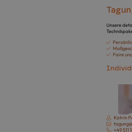
Tagung
Unsere deta
Technikpake
Persönli
Maßgesch
Faire un
Individ
Kontakt
Katrin P
E-Mail:
tagung@
Telefon:
+49 511 